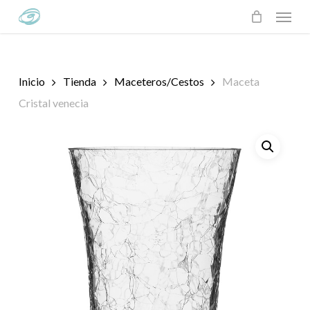
Skip
Menu
to
main
content
Inicio
Tienda
Maceteros/Cestos
Maceta
Cristal venecia