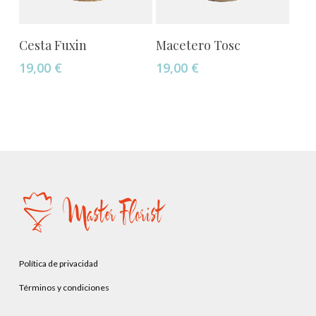
página
de
Este
producto
Seleccionar Opciones
Añadir Al Carrito
Cesta Fuxin
Macetero Tosc
producto
19,00
€
19,00
€
tiene
múltiples
variantes.
Las
opciones
se
pueden
elegir
en
la
página
Política de privacidad
de
producto
Términos y condiciones