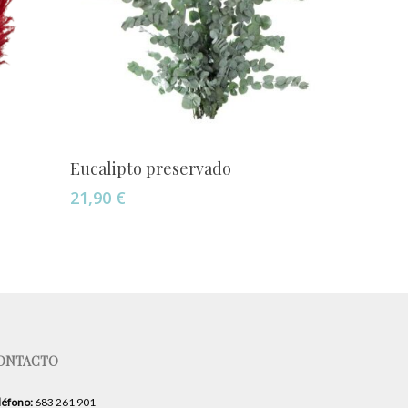
Añadir Al Carrito
Eucalipto preservado
21,90
€
ONTACTO
léfono:
683 261 901