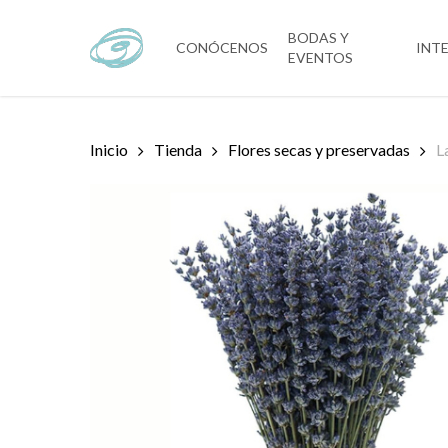
Skip
to
BODAS Y
CONÓCENOS
INT
EVENTOS
main
content
Inicio
Tienda
Flores secas y preservadas
L