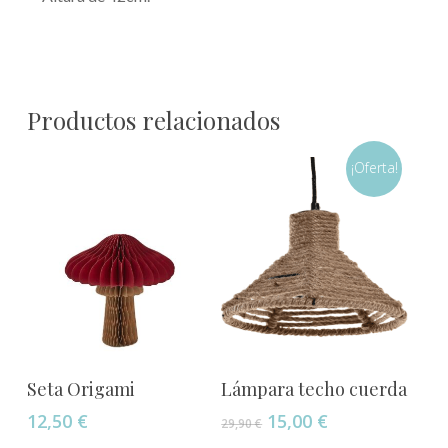
Productos relacionados
¡Oferta!
Este
Seleccionar Opciones
Añadir Al Carrito
Seta Origami
Lámpara techo cuerda
producto
El
El
12,50
€
15,00
€
tiene
29,90
€
precio
precio