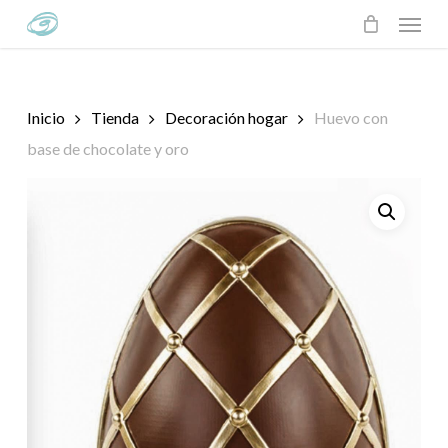
Skip
Menu
to
main
content
Inicio
Tienda
Decoración hogar
Huevo con
base de chocolate y oro