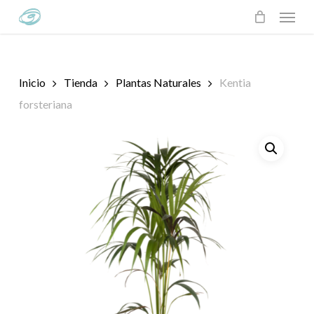
Skip
Menu
to
main
content
Inicio
Tienda
Plantas Naturales
Kentia
forsteriana