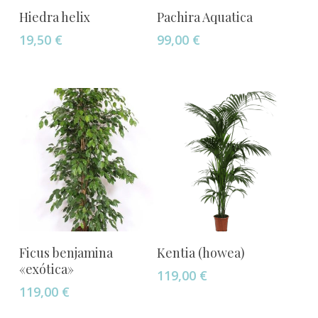
Añadir Al Carrito
Añadir Al Carrito
Hiedra helix
Pachira Aquatica
19,50
€
99,00
€
Añadir Al Carrito
Añadir Al Carrito
Ficus benjamina
Kentia (howea)
«exótica»
119,00
€
119,00
€