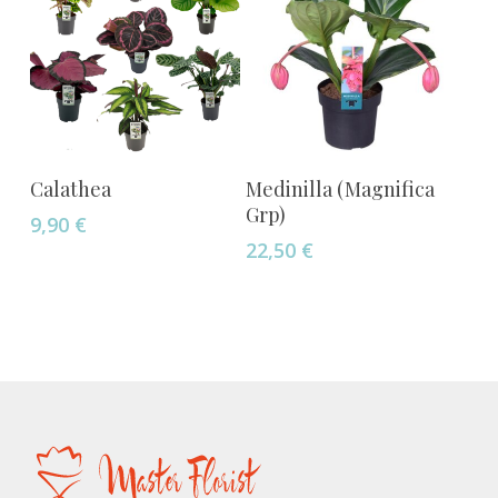
Añadir Al Carrito
Añadir Al Carrito
Calathea
Medinilla (Magnifica
Grp)
9,90
€
22,50
€