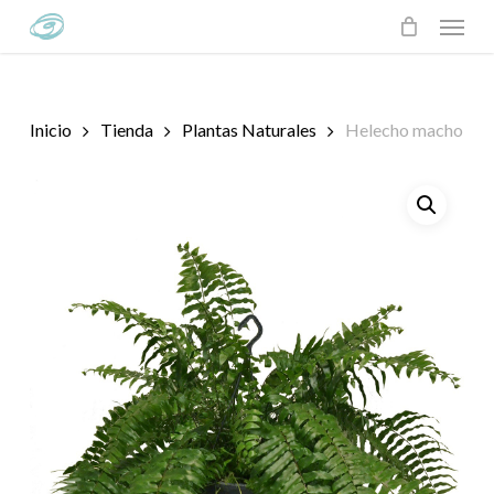
Skip
Menu
to
main
content
Inicio
Tienda
Plantas Naturales
Helecho macho