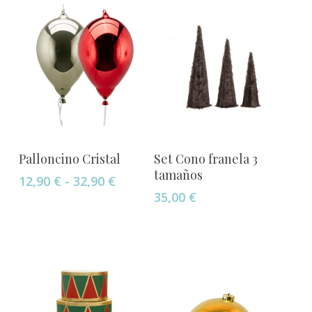
Este
Seleccionar Opciones
Añadir Al Carrito
Palloncino Cristal
Set Cono franela 3
producto
tamaños
Rango
12,90
€
-
32,90
€
tiene
de
35,00
€
múltiples
precios:
variantes.
desde
Las
12,90 €
opciones
hasta
32,90 €
se
pueden
elegir