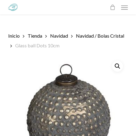
Skip
Menu
to
main
content
Inicio
Tienda
Navidad
Navidad / Bolas Cristal
Glass ball Dots 10cm