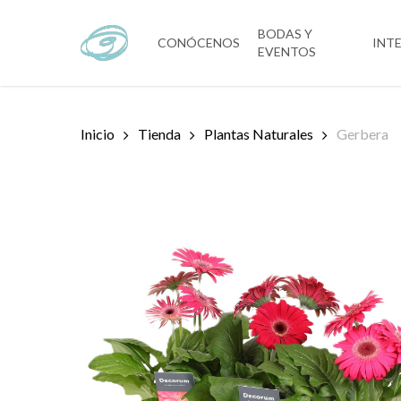
Skip
to
BODAS Y
CONÓCENOS
INT
EVENTOS
main
content
Inicio
Tienda
Plantas Naturales
Gerbera