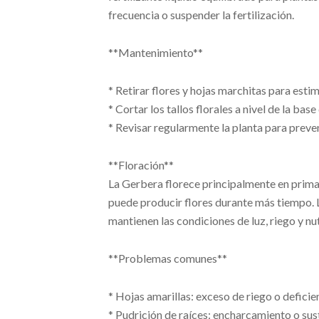
frecuencia o suspender la fertilización.
**Mantenimiento**
* Retirar flores y hojas marchitas para esti
* Cortar los tallos florales a nivel de la bas
* Revisar regularmente la planta para preve
**Floración**
La Gerbera florece principalmente en prima
puede producir flores durante más tiempo. L
mantienen las condiciones de luz, riego y nu
**Problemas comunes**
* Hojas amarillas: exceso de riego o deficie
* Pudrición de raíces: encharcamiento o sus