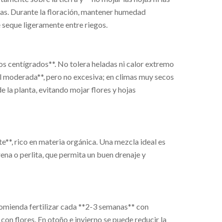
cas. Durante la floración, mantener humedad
e seque ligeramente entre riegos.
s centígrados**. No tolera heladas ni calor extremo
moderada**, pero no excesiva; en climas muy secos
 la planta, evitando mojar flores y hojas
e**, rico en materia orgánica. Una mezcla ideal es
ena o perlita, que permita un buen drenaje y
ecomienda fertilizar cada **2-3 semanas** con
 con flores. En otoño e invierno se puede reducir la