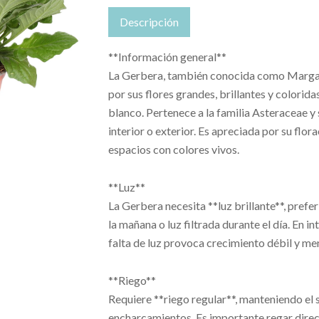
Descripción
**Información general**
La Gerbera, también conocida como Margar
por sus flores grandes, brillantes y coloridas
blanco. Pertenece a la familia Asteraceae y 
interior o exterior. Es apreciada por su flo
espacios con colores vivos.
**Luz**
La Gerbera necesita **luz brillante**, prefe
la mañana o luz filtrada durante el día. En i
falta de luz provoca crecimiento débil y men
**Riego**
Requiere **riego regular**, manteniendo el
encharcamientos. Es importante regar directa