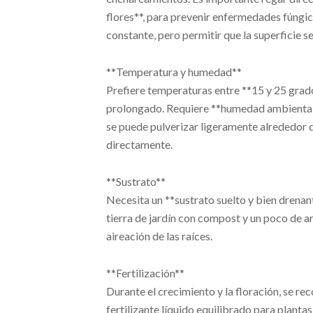
flores**, para prevenir enfermedades fúngi
constante, pero permitir que la superficie s
**Temperatura y humedad**
Prefiere temperaturas entre **15 y 25 grado
prolongado. Requiere **humedad ambiental 
se puede pulverizar ligeramente alrededor de
directamente.
**Sustrato**
Necesita un **sustrato suelto y bien drenant
tierra de jardín con compost y un poco de ar
aireación de las raíces.
**Fertilización**
Durante el crecimiento y la floración, se r
fertilizante líquido equilibrado para plantas