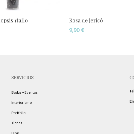
Añadir Al Carrito
Añadir Al Carrito
opsis 1tallo
Rosa de jericó
9,90
€
SERVICIOS
C
Te
Bodas y Eventos
Em
Interiorismo
Portfolio
Tienda
Blog