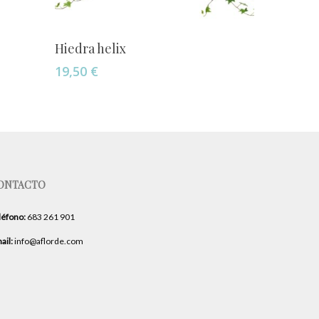
Añadir Al Carrito
Hiedra helix
19,50
€
ONTACTO
léfono:
683 261 901
ail:
info@aflorde.com