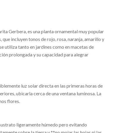
ita Gerbera, es una planta ornamental muy popular
, que incluyen tonos de rojo, rosa, naranja, amarillo y
se utiliza tanto en jardines como en macetas de
ración prolongada y su capacidad para alegrar
riblemente luz solar directa en las primeras horas de
nteriores, ubicarla cerca de una ventana luminosa. La
os flores.
 sustrato ligeramente húmedo pero evitando
mente sobre la tierra y **no mojar las hojas ni las