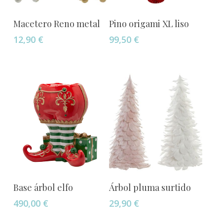
Añadir Al Carrito
Añadir Al Carrito
Macetero Reno metal
Pino origami XL liso
12,90
€
99,50
€
Añadir Al Carrito
Añadir Al Carrito
Base árbol elfo
Árbol pluma surtido
490,00
€
29,90
€