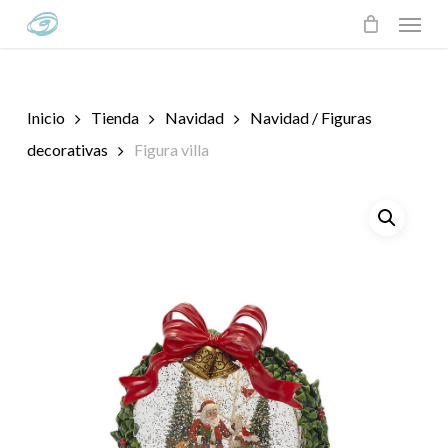
Skip
Menu
to
main
content
Inicio
Tienda
Navidad
Navidad / Figuras
decorativas
Figura villa