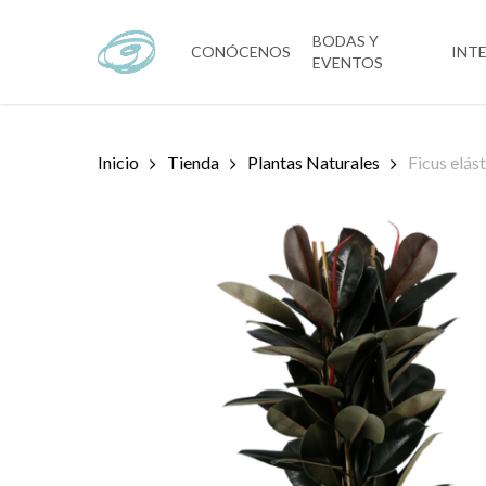
Skip
to
BODAS Y
CONÓCENOS
INT
EVENTOS
main
content
Inicio
Tienda
Plantas Naturales
Ficus elás