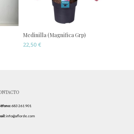
Añadir Al Carrito
Medinilla (Magnifica Grp)
22,50
€
ONTACTO
léfono:
683 261 901
ail:
info@aflorde.com