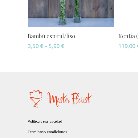
Este
Seleccionar Opciones
Bambú espiral/liso
Kentia 
producto
Rango
3,50
€
-
5,90
€
119,00
tiene
de
múltiples
precios:
variantes.
desde
Las
3,50 €
opciones
hasta
5,90 €
se
pueden
elegir
en
la
Política de privacidad
página
Términos y condiciones
de