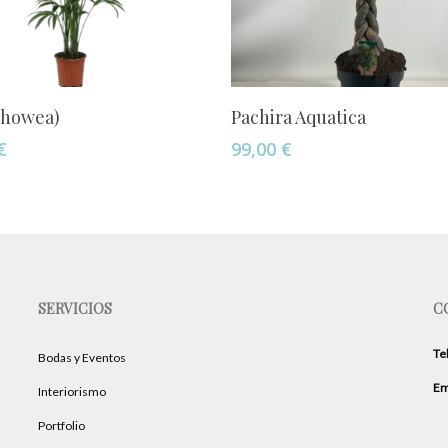
Añadir Al Carrito
Añadir Al Carrito
(howea)
Pachira Aquatica
€
99,00
€
SERVICIOS
C
Te
Bodas y Eventos
Em
Interiorismo
Portfolio