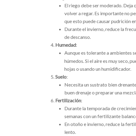
El riego debe ser moderado. Deja q
volver a regar. Es importante no pe
que esto puede causar pudrición en 
Durante el invierno, reduce la frecu
de descanso.
Humedad
:
Aunque es tolerante a ambientes s
húmedos. Si el aire es muy seco, 
hojas o usando un humidificador.
Suelo
:
Necesita un sustrato bien drenante
buen drenaje o preparar una mezcla
Fertilización
:
Durante la temporada de crecimient
semanas con un fertilizante balance
En otoño e invierno, reduce la ferti
lento.