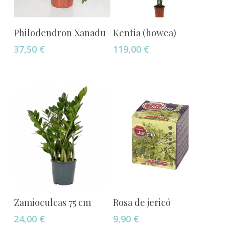
Añadir Al Carrito
Añadir Al Carrito
Philodendron Xanadu
Kentia (howea)
37,50
€
119,00
€
Añadir Al Carrito
Añadir Al Carrito
Zamioculcas 75 cm
Rosa de jericó
24,00
€
9,90
€