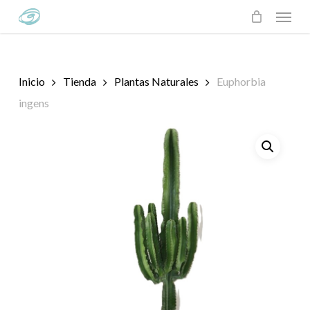
Skip
Menu
to
main
content
Inicio
Tienda
Plantas Naturales
Euphorbia
ingens