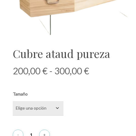
Cubre ataud pureza
Rango
200,00
€
-
300,00
€
de
precios:
Tamaño
desde
200,00 €
hasta
300,00 €