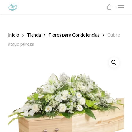
Skip
Menu
to
main
content
Inicio
Tienda
Flores para Condolencias
Cubre
ataud pureza