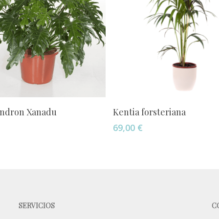
Añadir Al Carrito
Añadir Al Carrito
endron Xanadu
Kentia forsteriana
69,00
€
SERVICIOS
C