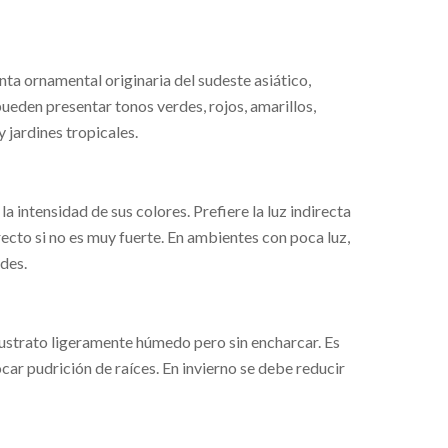
ta ornamental originaria del sudeste asiático,
pueden presentar tonos verdes, rojos, amarillos,
 jardines tropicales.
a intensidad de sus colores. Prefiere la luz indirecta
recto si no es muy fuerte. En ambientes con poca luz,
des.
sustrato ligeramente húmedo pero sin encharcar. Es
car pudrición de raíces. En invierno se debe reducir