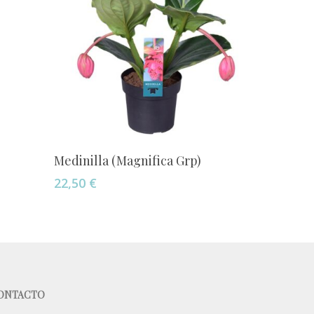
Añadir Al Carrito
Medinilla (Magnifica Grp)
22,50
€
ONTACTO