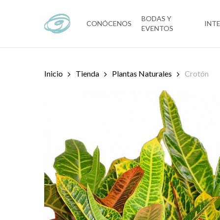
Skip
to
BODAS Y
CONÓCENOS
INT
EVENTOS
main
content
Inicio
Tienda
Plantas Naturales
Crotón