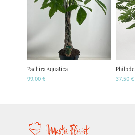
Añadir Al Carrito
Pachira Aquatica
Philod
99,00
€
37,50
€