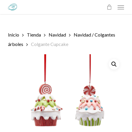
Skip
Menu
to
main
content
Inicio
Tienda
Navidad
Navidad / Colgantes
árboles
Colgante Cupcake