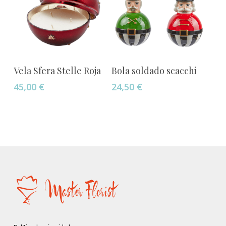
elegir
en
la
página
Este
de
Seleccionar Opciones
Añadir Al Carrito
Vela Sfera Stelle Roja
Bola soldado scacchi
producto
producto
45,00
€
24,50
€
tiene
múltiples
variantes.
Las
opciones
se
pueden
elegir
en
la
página