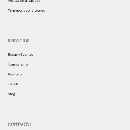
Política de privacidad
de
producto
Términos y condiciones
SERVICIOS
Bodas y Eventos
Interiorismo
Portfolio
Tienda
Blog
CONTACTO