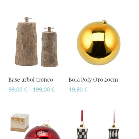
Este
Seleccionar Opciones
Añadir Al Carrito
Base árbol tronco
Bola Poly Oro 20cm
producto
Rango
99,00
€
-
199,00
€
19,90
€
tiene
de
múltiples
precios:
variantes.
desde
Las
99,00 €
opciones
hasta
199,00 €
se
pueden