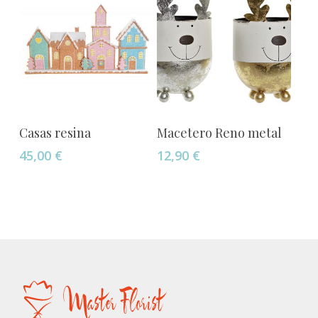
se
pueden
elegir
en
la
página
de
Añadir Al Carrito
Añadir Al Carrito
Casas resina
Macetero Reno metal
producto
45,00
€
12,90
€