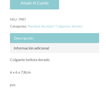
Añadir Al Carrito
SKU:
7987
Categorías:
Navidad
,
Navidad / Colgantes árboles
Descripción
Información adicional
Colgante bellota dorado
6 x 6 x 7,8cm
pvc