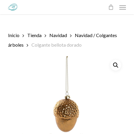
Skip
Menu
to
main
content
Inicio
Tienda
Navidad
Navidad / Colgantes
árboles
Colgante bellota dorado