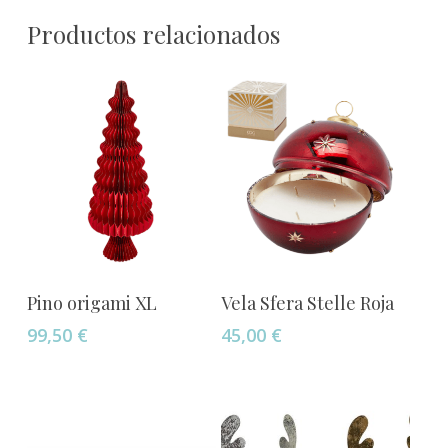
Productos relacionados
Este
Añadir Al Carrito
Seleccionar Opciones
Pino origami XL
Vela Sfera Stelle Roja
producto
99,50
€
45,00
€
tiene
múltiples
variantes.
Las
opciones