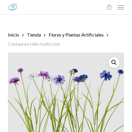
Skip
Menu
to
main
content
Inicio
Tienda
Flores y Plantas Artificiales
Centaurea tallo multicolor