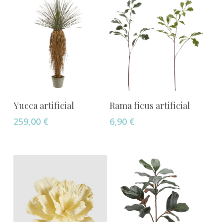
Añadir Al Carrito
Añadir Al Carrito
Yucca artificial
Rama ficus artificial
259,00
€
6,90
€