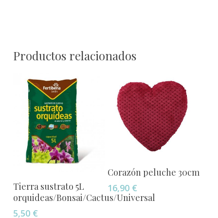
Productos relacionados
Añadir Al Carrito
Corazón peluche 30cm
Este
Seleccionar Opciones
Tierra sustrato 5L
16,90
€
producto
orquideas/Bonsai/Cactus/Universal
tiene
5,50
€
múltiples