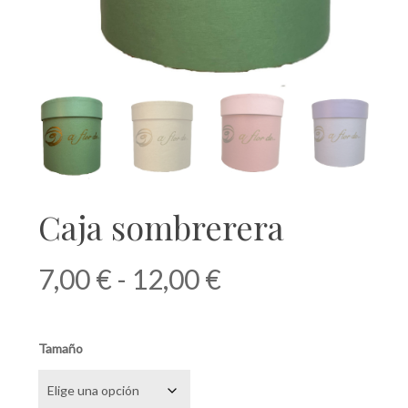
Caja sombrerera
Rango
7,00
€
-
12,00
€
de
precios:
Tamaño
desde
7,00 €