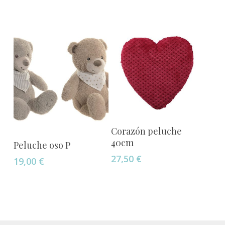
variantes.
Las
opciones
se
pueden
elegir
en
la
página
Añadir Al Carrito
de
Corazón peluche
producto
Añadir Al Carrito
40cm
Peluche oso P
27,50
€
19,00
€