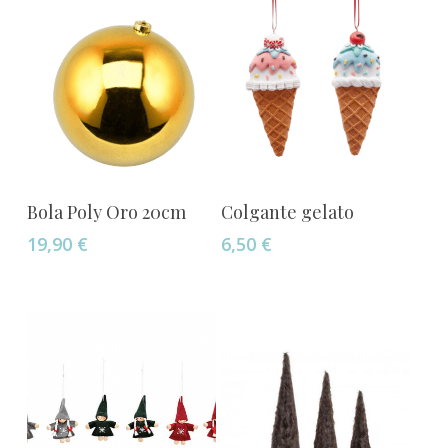
Añadir Al Carrito
Añadir Al Carrito
Bola Poly Oro 20cm
Colgante gelato
19,90
€
6,50
€