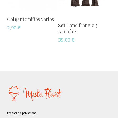
Añadir Al Carrito
Colgante niños varios
Añadir Al Carrito
Set Cono franela 3
2,90
€
tamaños
35,00
€
Política de privacidad