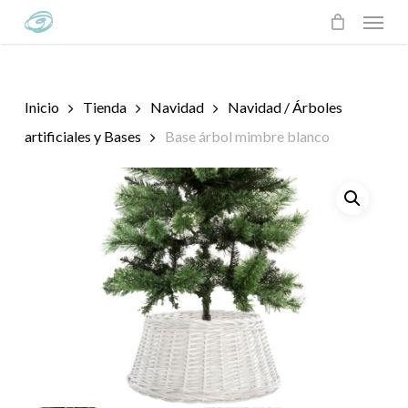
Skip
Menu
to
main
content
Inicio
Tienda
Navidad
Navidad / Árboles
artificiales y Bases
Base árbol mimbre blanco