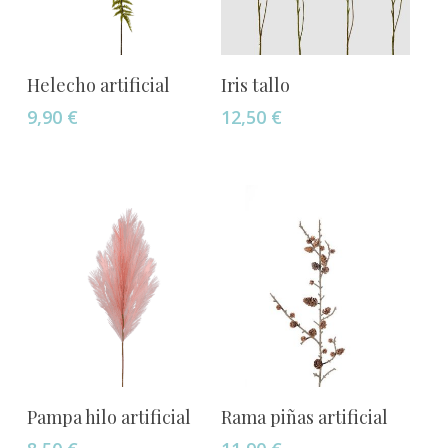
Añadir Al Carrito
Añadir Al Carrito
Helecho artificial
Iris tallo
9,90
€
12,50
€
Este
Seleccionar Opciones
Añadir Al Carrito
Pampa hilo artificial
Rama piñas artificial
producto