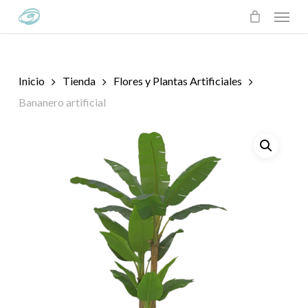
Skip
Menu
to
main
content
Inicio
Tienda
Flores y Plantas Artificiales
Bananero artificial