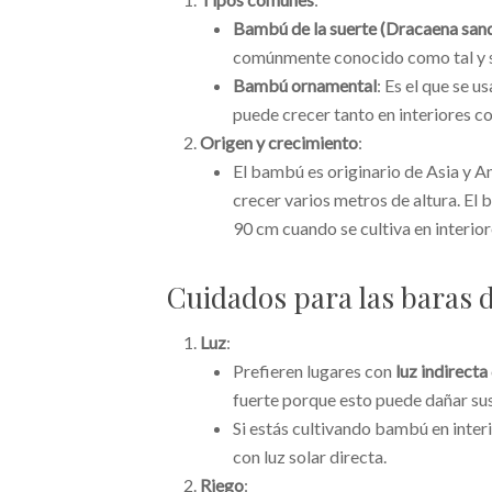
Bambú de la suerte (Dracaena san
comúnmente conocido como tal y se
Bambú ornamental
: Es el que se u
puede crecer tanto en interiores c
Origen y crecimiento
:
El bambú es originario de Asia y A
crecer varios metros de altura. El 
90 cm cuando se cultiva en interior
Cuidados para las baras
Luz
:
Prefieren lugares con
luz indirecta
fuerte porque esto puede dañar sus
Si estás cultivando bambú en interi
con luz solar directa.
Riego
: