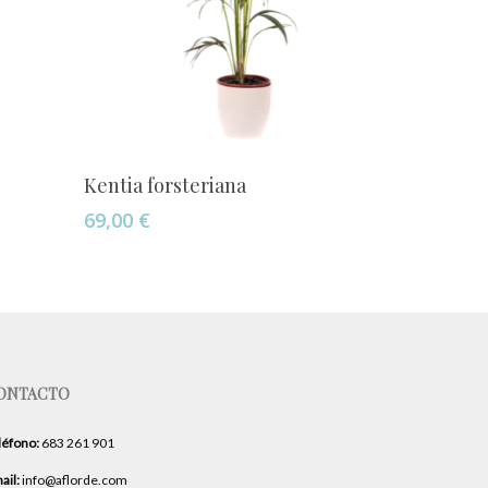
Añadir Al Carrito
Kentia forsteriana
69,00
€
ONTACTO
léfono:
683 261 901
ail:
info@aflorde.com