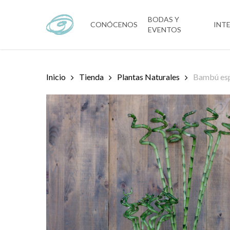
Skip
to
BODAS Y
CONÓCENOS
INT
EVENTOS
main
content
Inicio
Tienda
Plantas Naturales
Bambú espi