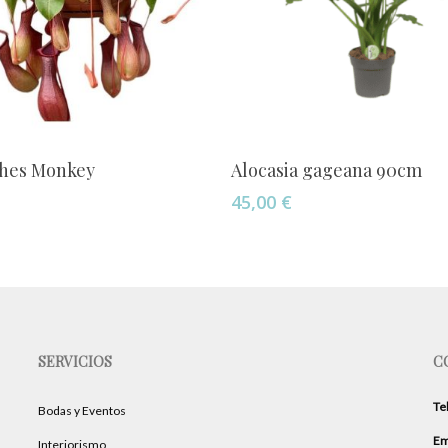
Añadir Al Carrito
Añadir Al Carrito
hes Monkey
Alocasia gageana 90cm
45,00
€
SERVICIOS
C
Te
Bodas y Eventos
Em
Interiorismo