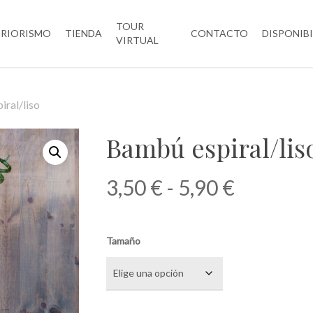
TOUR
ERIORISMO
TIENDA
CONTACTO
DISPONIB
VIRTUAL
ral/liso
Bambú espiral/lis
Rango
3,50
€
-
5,90
€
de
precios:
Tamaño
desde
3,50 €
hasta
5,90 €