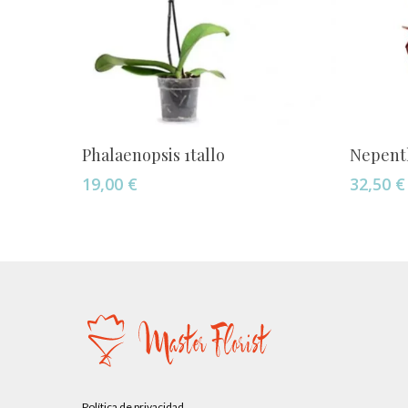
Añadir Al Carrito
Phalaenopsis 1tallo
Nepent
19,00
€
32,50
€
Política de privacidad