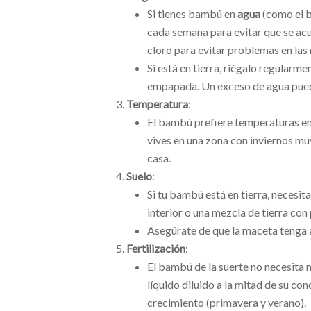
Si tienes bambú en
agua
(como el b
cada semana para evitar que se acu
cloro para evitar problemas en las 
Si está en tierra, riégalo regularm
empapada. Un exceso de agua puede
Temperatura
:
El bambú prefiere temperaturas e
vives en una zona con inviernos mu
casa.
Suelo
:
Si tu bambú está en tierra, necesit
interior o una mezcla de tierra con 
Asegúrate de que la maceta tenga a
Fertilización
:
El bambú de la suerte no necesita m
líquido diluido a la mitad de su c
crecimiento (primavera y verano).