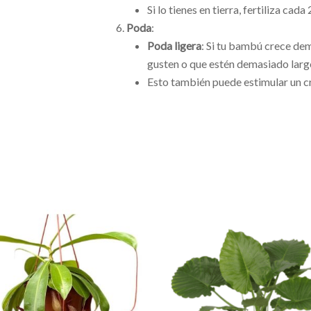
Si lo tienes en tierra, fertiliza ca
Poda
:
Poda ligera
: Si tu bambú crece dem
gusten o que estén demasiado largo
Esto también puede estimular un c