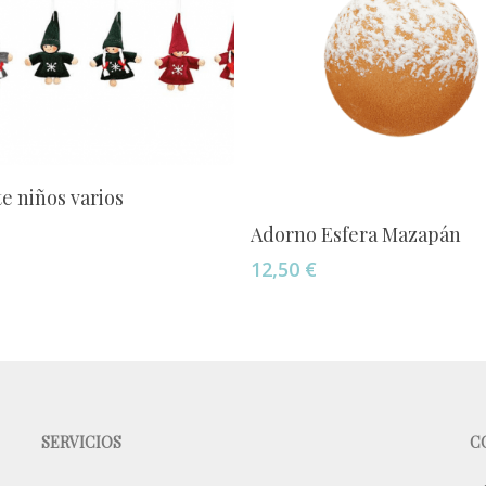
Añadir Al Carrito
e niños varios
Añadir Al Carrito
Adorno Esfera Mazapán
12,50
€
SERVICIOS
C