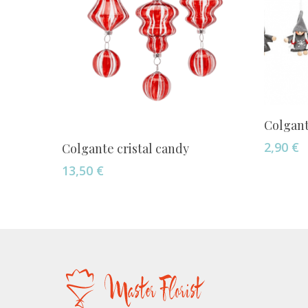
Colgant
Añadir Al Carrito
2,90
€
Colgante cristal candy
13,50
€