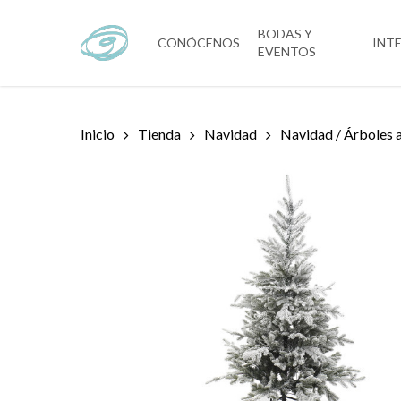
Skip
to
BODAS Y
CONÓCENOS
INT
EVENTOS
main
content
Inicio
Tienda
Navidad
Navidad / Árboles a