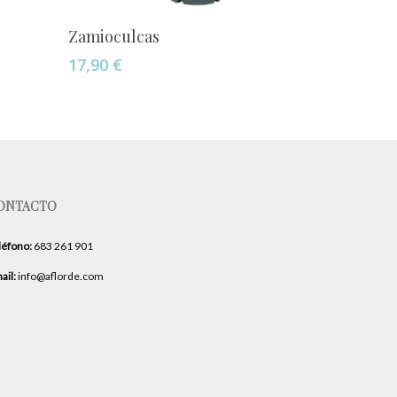
Añadir Al Carrito
Zamioculcas
17,90
€
ONTACTO
léfono:
683 261 901
ail:
info@aflorde.com