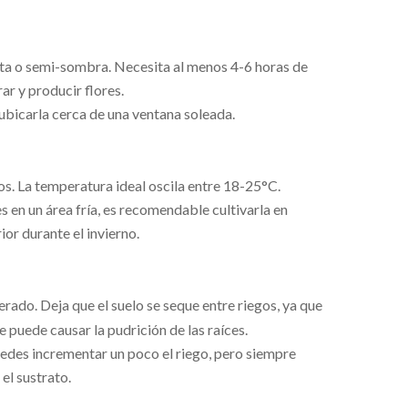
ecta o semi-sombra. Necesita al menos 4-6 horas de
rar y producir flores.
r ubicarla cerca de una ventana soleada.
os. La temperatura ideal oscila entre 18-25°C.
es en un área fría, es recomendable cultivarla en
or durante el invierno.
rado. Deja que el suelo se seque entre riegos, ya que
e puede causar la pudrición de las raíces.
uedes incrementar un poco el riego, pero siempre
el sustrato.