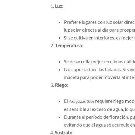
Luz
:
Prefiere lugares con luz solar dir
luz solar directa al día para prospe
Si se cultiva en interiores, es mejo
Temperatura
:
Se desarrolla mejor en climas cálid
No soporta bien las heladas. Si viv
maceta para poder moverla al interi
Riego
:
El
requiere riego mode
Anigozanthos
es sensible al exceso de agua, lo qu
Durante el período de floración, p
evitando que el agua se acumule en 
Sustrato
: