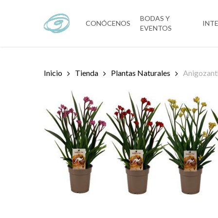
Skip
to
BODAS Y
CONÓCENOS
INT
EVENTOS
main
content
Inicio
Tienda
Plantas Naturales
Anigozant