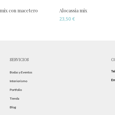
Añadir Al Carrito
Añadir Al Carrito
 mix con macetero
Alocassia mix
23,50
€
SERVICIOS
C
Te
Bodas y Eventos
Em
Interiorismo
Portfolio
Tienda
Blog