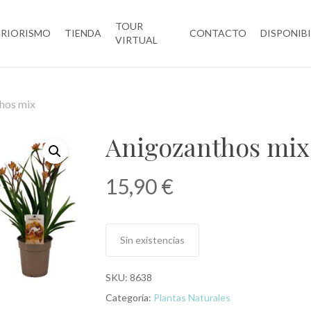
TOUR
ERIORISMO
TIENDA
CONTACTO
DISPONIB
VIRTUAL
hos mix
Anigozanthos mix
15,90
€
Sin existencias
SKU:
8638
Categoría:
Plantas Naturales