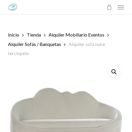
Skip
Menu
to
main
content
Inicio
Tienda
Alquiler Mobiliario Eventos
Alquiler Sofás / Banquetas
Alquiler sofá nube
terciopelo