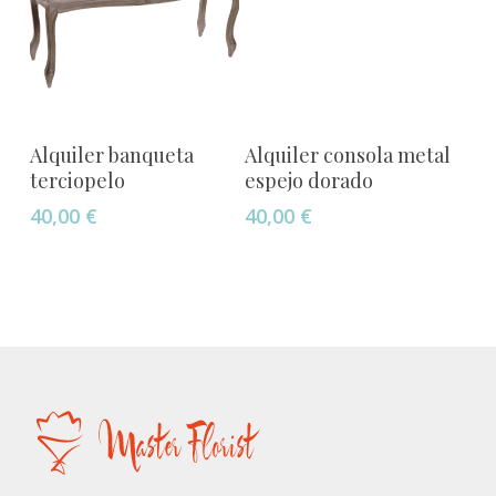
Añadir Al Carrito
Añadir Al Carrito
Alquiler banqueta
Alquiler consola metal
terciopelo
espejo dorado
40,00
€
40,00
€