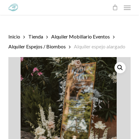
Skip
Menu
to
main
content
Inicio
Tienda
Alquiler Mobiliario Eventos
Alquiler Espejos / Biombos
Alquiler espejo alargado