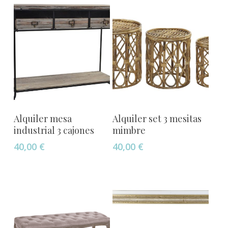
Añadir Al Carrito
Añadir Al Carrito
Alquiler mesa
Alquiler set 3 mesitas
industrial 3 cajones
mimbre
40,00
€
40,00
€