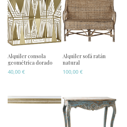
Añadir Al Carrito
Añadir Al Carrito
Alquiler consola
Alquiler sofá ratán
geométrica dorado
natural
40,00
€
100,00
€