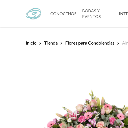
Skip
to
BODAS Y
CONÓCENOS
INT
EVENTOS
main
content
Inicio
Tienda
Flores para Condolencias
Al