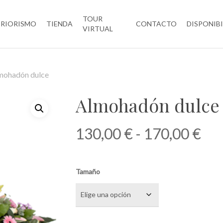
TOUR
ERIORISMO
TIENDA
CONTACTO
DISPONIB
VIRTUAL
mohadón dulce
Almohadón dulce
Ra
130,00
€
-
170,00
€
de
pre
Tamaño
de
130
has
170