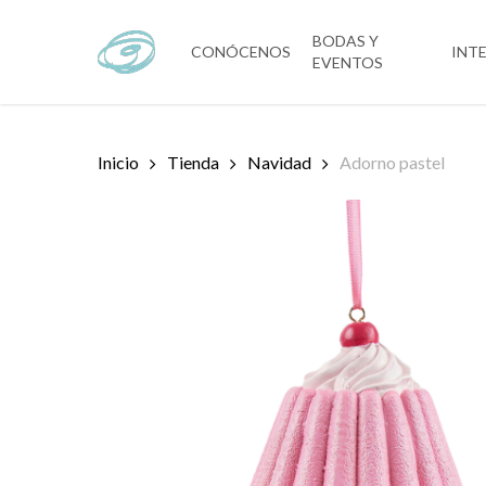
Skip
to
BODAS Y
CONÓCENOS
INT
EVENTOS
main
content
Inicio
Tienda
Navidad
Adorno pastel