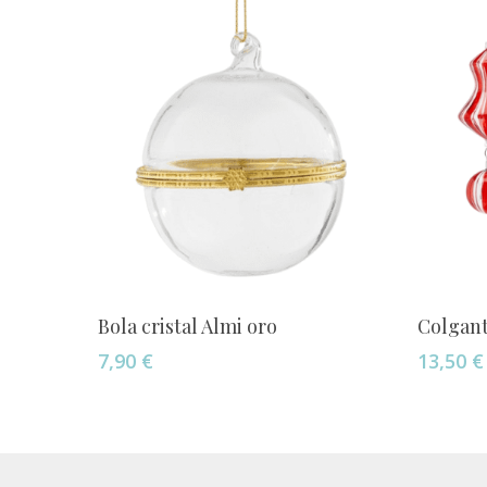
Añadir Al Carrito
Bola cristal Almi oro
Colgant
7,90
€
13,50
€