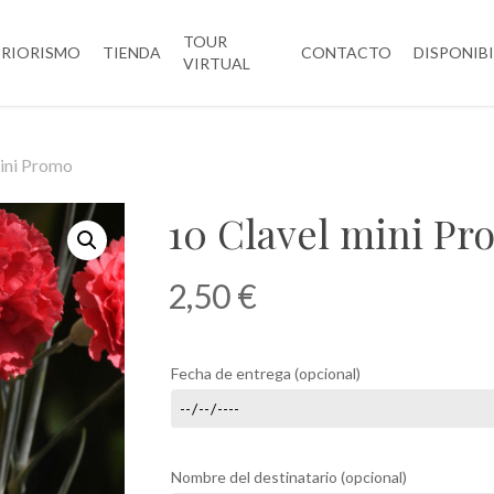
TOUR
ERIORISMO
TIENDA
CONTACTO
DISPONIB
VIRTUAL
mini Promo
10 Clavel mini P
2,50
€
Fecha de entrega
(opcional)
Nombre del destinatario
(opcional)