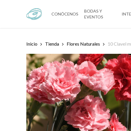
Skip
to
BODAS Y
CONÓCENOS
INT
EVENTOS
main
content
Inicio
Tienda
Flores Naturales
10 Clavel 